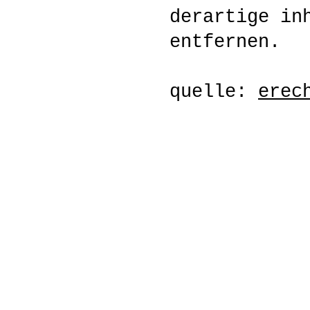
derartige in
entfernen.
quelle:
erec