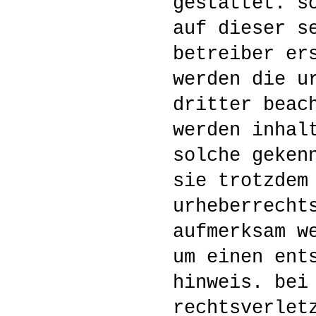
gestattet. s
auf dieser s
betreiber er
werden die u
dritter beac
werden inhal
solche geken
sie trotzdem
urheberrecht
aufmerksam w
um einen ent
hinweis. bei
rechtsverlet