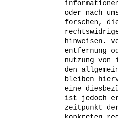
informatione
oder nach um
forschen, di
rechtswidrig
hinweisen. v
entfernung o
nutzung von 
den allgemei
bleiben hier
eine diesbez
ist jedoch e
zeitpunkt de
konkreten re