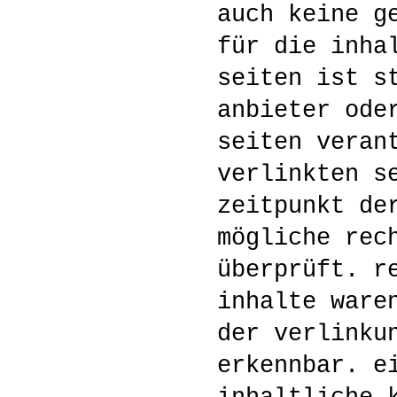
auch keine g
für die inha
seiten ist s
anbieter ode
seiten veran
verlinkten s
zeitpunkt de
mögliche rec
überprüft. r
inhalte ware
der verlinku
erkennbar. e